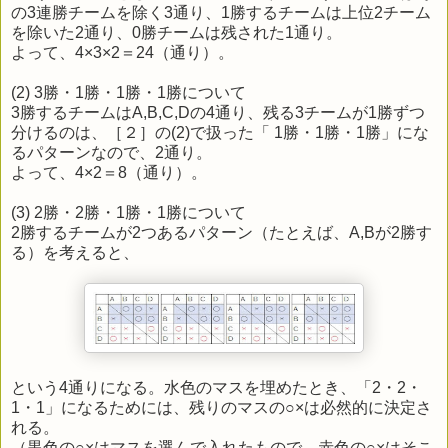
の3連勝チームを除く3通り、1勝するチームは上位2チーム
を除いた2通り、0勝チームは残された1通り。
よって、4×3×2＝24（通り）。
(2) 3勝・1勝・1勝・1勝について
3勝するチームはA,B,C,Dの4通り、残る3チームが1勝ずつ
分けるのは、［２］の(2)で扱った「 1勝・1勝・1勝」にな
るパターンなので、2通り。
よって、4×2＝8（通り）。
(3) 2勝・2勝・1勝・1勝について
2勝するチームが2つあるパターン（たとえば、A,Bが2勝す
る）を考えると、
という4通りになる。水色のマスを埋めたとき、「2・2・
1・1」になるためには、残りのマスの○×は必然的に決定さ
れる。
（黒色の○×はマスを選んで入れたもので、赤色の○×はそこ