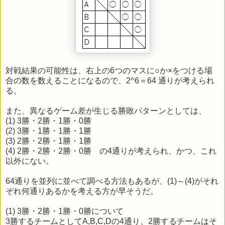
対戦結果の可能性は、右上の6つのマスに○か×をつける場
合の数を数えることになるので、2^6＝64 通りが考えられ
る。
また、異なるゲーム差が生じる勝敗パターンとしては、
(1) 3勝・2勝・1勝・0勝
(2) 3勝・1勝・1勝・1勝
(3) 2勝・2勝・1勝・1勝
(4) 2勝・2勝・2勝・0勝 の4通りが考えられ、かつ、これ
以外にない。
64通りを並列に並べて調べる方法もあるが、(1)～(4)がそれ
ぞれ何通りあるかを考える方が早そうだ。
(1) 3勝・2勝・1勝・0勝について
3勝するチームとしてA,B,C,Dの4通り、2勝するチームはそ