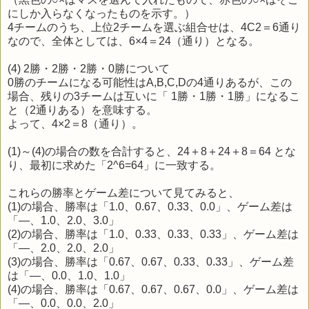
にしか入らなくなったものを示す。）
4チームのうち、上位2チームを選ぶ組合せは、4C2＝6通り
なので、全体としては、6×4＝24（通り）となる。
(4) 2勝・2勝・2勝・0勝について
0勝のチームになる可能性はA,B,C,Dの4通りあるが、この
場合、残りの3チームは互いに「 1勝・1勝・1勝」になるこ
と（2通りある）を意味する。
よって、4×2＝8（通り）。
(1)～(4)の場合の数を合計すると、24＋8＋24＋8＝64 とな
り、最初に求めた「2^6=64」に一致する。
これらの勝率とゲーム差について見てみると、
(1)の場合、勝率は「1.0、0.67、0.33、0.0」、ゲーム差は
「―、1.0、2.0、3.0」
(2)の場合、勝率は「1.0、0.33、0.33、0.33」、ゲーム差は
「―、2.0、2.0、2.0」
(3)の場合、勝率は「0.67、0.67、0.33、0.33」、ゲーム差
は「―、0.0、1.0、1.0」
(4)の場合、勝率は「0.67、0.67、0.67、0.0」、ゲーム差は
「―、0.0、0.0、2.0」