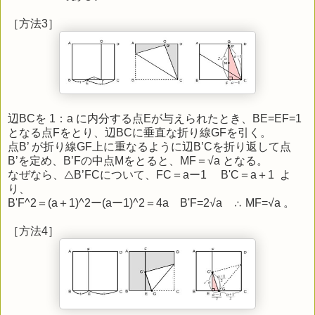
［方法3］
辺BCを 1：a に内分する点Eが与えられたとき、BE=EF=1
となる点Fをとり、辺BCに垂直な折り線GFを引く。
点B’ が折り線GF上に重なるように辺B’Cを折り返して点
B’を定め、B’Fの中点Mをとると、MF＝√a となる。
なぜなら、△B’FCについて、FC＝aー1 B'C＝a＋1 よ
り、
B'F^2＝(a＋1)^2ー(aー1)^2＝4a B'F=2√a ∴ MF=√a 。
［方法4］