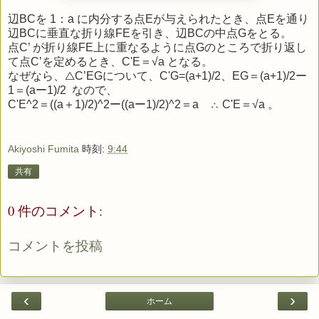
辺BCを 1：a に内分する点Eが与えられたとき、点Eを通り
辺BCに垂直な折り線FEを引き、辺BCの中点Gをとる。
点C’ が折り線FE上に重なるように点Gのところで折り返し
て点C’を定めるとき、C'E＝√a となる。
なぜなら、△C’EGについて、C'G=(a+1)/2、EG＝(a+1)/2ー
1＝(aー1)/2 なので、
C'E^2＝((a＋1)/2)^2ー((aー1)/2)^2＝a ∴ C'E＝√a 。
Akiyoshi Fumita
時刻:
9:44
共有
0 件のコメント:
コメントを投稿
‹
›
ホーム